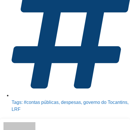
Tags:
#contas públicas
,
despesas
,
governo do Tocantins
,
LRF