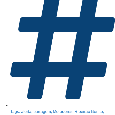
Tags:
alerta
,
barragem
,
Moradores
,
Ribeirão Bonito
,