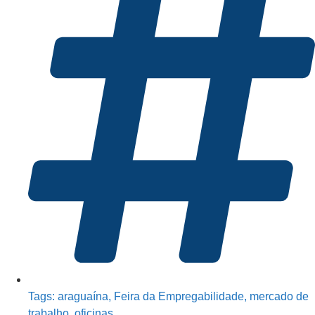
Tags:
araguaína
,
Feira da Empregabilidade
,
mercado de
trabalho
,
oficinas