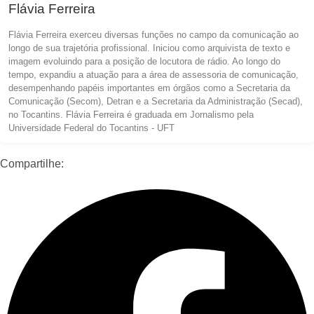
Flávia Ferreira
Flávia Ferreira exerceu diversas funções no campo da comunicação ao
longo de sua trajetória profissional. Iniciou como arquivista de texto e
imagem evoluindo para a posição de locutora de rádio. Ao longo do
tempo, expandiu a atuação para a área de assessoria de comunicação,
desempenhando papéis importantes em órgãos como a Secretaria da
Comunicação (Secom), Detran e a Secretaria da Administração (Secad),
no Tocantins. Flávia Ferreira é graduada em Jornalismo pela
Universidade Federal do Tocantins - UFT
Compartilhe: