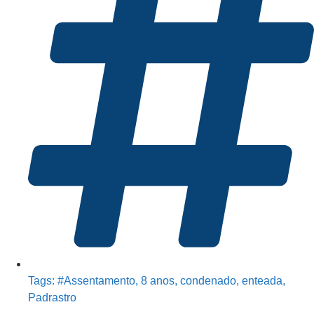
Tags:
#Assentamento
,
8 anos
,
condenado
,
enteada
,
Padrastro