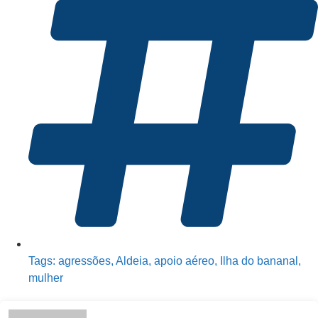
Tags:
agressões
,
Aldeia
,
apoio aéreo
,
Ilha do bananal
,
mulher