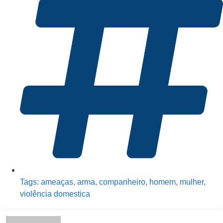
Tags:
ameaças
,
arma
,
companheiro
,
homem
,
mulher
,
violência domestica