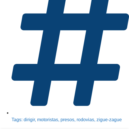
Tags:
dirigir
,
motoristas
,
presos
,
rodovias
,
zigue-zague