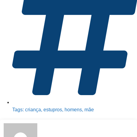
Tags:
criança
,
estupros
,
homens
,
mãe