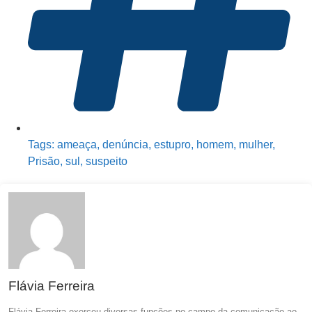
Tags:
ameaça
,
denúncia
,
estupro
,
homem
,
mulher
,
Prisão
,
sul
,
suspeito
Flávia Ferreira
Flávia Ferreira exerceu diversas funções no campo da comunicação ao