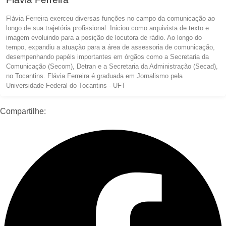
Flávia Ferreira exerceu diversas funções no campo da comunicação ao
longo de sua trajetória profissional. Iniciou como arquivista de texto e
imagem evoluindo para a posição de locutora de rádio. Ao longo do
tempo, expandiu a atuação para a área de assessoria de comunicação,
desempenhando papéis importantes em órgãos como a Secretaria da
Comunicação (Secom), Detran e a Secretaria da Administração (Secad),
no Tocantins. Flávia Ferreira é graduada em Jornalismo pela
Universidade Federal do Tocantins - UFT
Compartilhe: