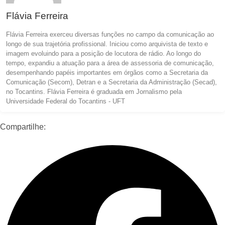
Flávia Ferreira
Flávia Ferreira exerceu diversas funções no campo da comunicação ao
longo de sua trajetória profissional. Iniciou como arquivista de texto e
imagem evoluindo para a posição de locutora de rádio. Ao longo do
tempo, expandiu a atuação para a área de assessoria de comunicação,
desempenhando papéis importantes em órgãos como a Secretaria da
Comunicação (Secom), Detran e a Secretaria da Administração (Secad),
no Tocantins. Flávia Ferreira é graduada em Jornalismo pela
Universidade Federal do Tocantins - UFT
Compartilhe: