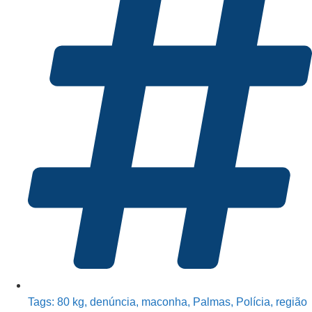
Tags:
80 kg
,
denúncia
,
maconha
,
Palmas
,
Polícia
,
região