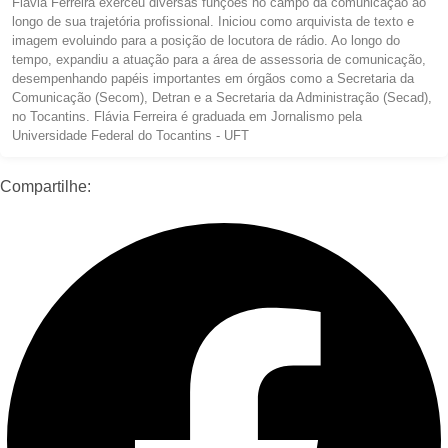
Flávia Ferreira exerceu diversas funções no campo da comunicação ao
longo de sua trajetória profissional. Iniciou como arquivista de texto e
imagem evoluindo para a posição de locutora de rádio. Ao longo do
tempo, expandiu a atuação para a área de assessoria de comunicação,
desempenhando papéis importantes em órgãos como a Secretaria da
Comunicação (Secom), Detran e a Secretaria da Administração (Secad),
no Tocantins. Flávia Ferreira é graduada em Jornalismo pela
Universidade Federal do Tocantins - UFT
Compartilhe: