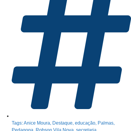
Tags:
Anice Moura
,
Destaque
,
educação
,
Palmas
,
Pedagoga
,
Robson Vila Nova
,
secretaria