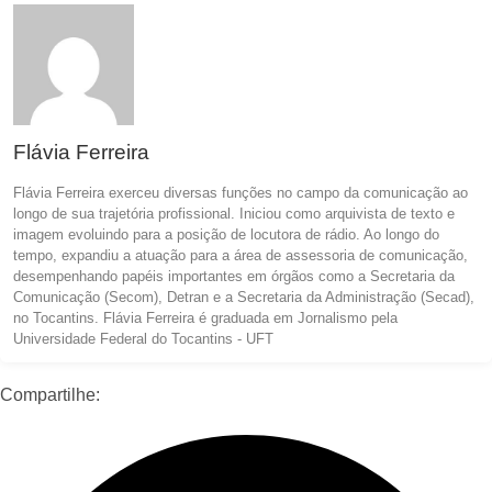
Flávia Ferreira
Flávia Ferreira exerceu diversas funções no campo da comunicação ao
longo de sua trajetória profissional. Iniciou como arquivista de texto e
imagem evoluindo para a posição de locutora de rádio. Ao longo do
tempo, expandiu a atuação para a área de assessoria de comunicação,
desempenhando papéis importantes em órgãos como a Secretaria da
Comunicação (Secom), Detran e a Secretaria da Administração (Secad),
no Tocantins. Flávia Ferreira é graduada em Jornalismo pela
Universidade Federal do Tocantins - UFT
Compartilhe: