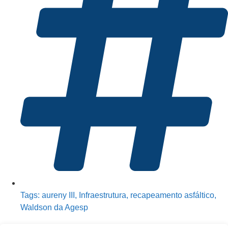
Tags:
aureny III
,
Infraestrutura
,
recapeamento asfáltico
,
Waldson da Agesp