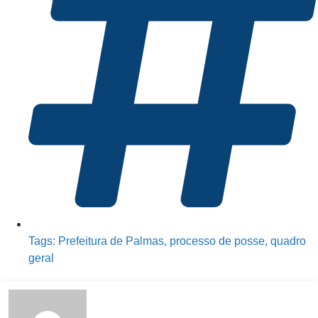
Tags:
Prefeitura de Palmas
,
processo de posse
,
quadro
geral