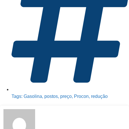
Tags:
Gasolina
,
postos
,
preço
,
Procon
,
redução