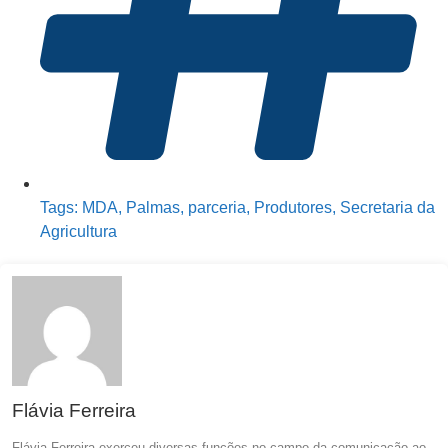
Tags:
MDA
,
Palmas
,
parceria
,
Produtores
,
Secretaria da
Agricultura
Flávia Ferreira
Flávia Ferreira exerceu diversas funções no campo da comunicação ao