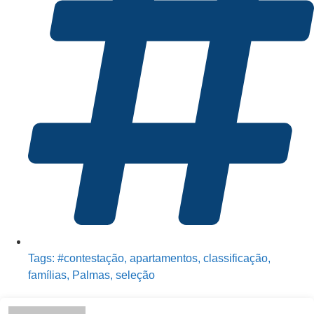
Tags:
#contestação
,
apartamentos
,
classificação
,
famílias
,
Palmas
,
seleção