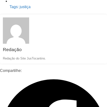
Tags:
justiça
Redação
Redação do Site JusTocantins.
Compartilhe: